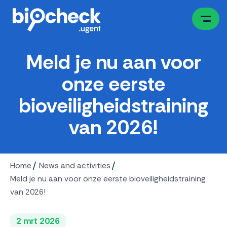
Overslaan
en
naar
de
Meld je nu aan voor
inhoud
gaan
onze eerste
bioveiligheidstraining
van 2026!
You
Home
News and activities
are
Meld je nu aan voor onze eerste bioveiligheidstraining
here
van 2026!
2 mrt 2026